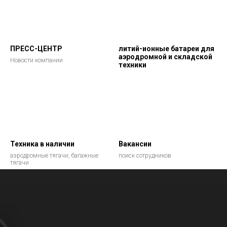
ПРЕСС-ЦЕНТР
литий-ионные батареи для
аэродромной и складской
Новости компании
техники
Техника в наличии
Вакансии
аэродромные тягачи, багажные
поиск сотрудников
тягачи